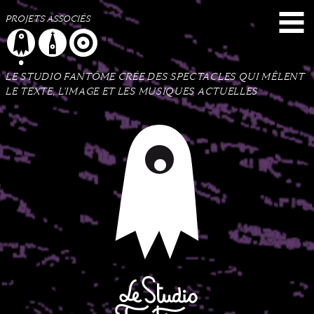
Menu
Contenu
Plan du site
PROJETS ASSOCIÉS
LE STUDIO FANTÔME CRÉE DES SPECTACLES QUI MÊLENT
LE TEXTE, L’IMAGE ET LES MUSIQUES ACTUELLES
Le Studio Fantôme
Collectif d