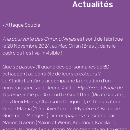
COLLECTIF D’ARTISTES BREST
Actualités
–
Attaque Souple
À la poursuite des Chrono Ninjas
est sorti de fabrique
le 20 Novembre 2024, au Mac Orlan (Brest), dans le
cadre du Festival Invisible !
Que se passe-t’il quand des personnages de BD
échappent au contrôle de leurs créateurs ?
Le Studio Fantôme accompagne la création d’un
nouveau spectacle Jeune Public,
Mystère et Boule de
Gomme
, initié par Arnaud Le Gouëfflec (Pirate Patate,
Des Deux Mains, Chansons Dragon...), et l’illustrateur
Pierre Malma ("Une Aventure de Mystère et Boule de
Gomme", "Mirages"), accompagnés sur scène par
Marion Gwenn (Maïon et Wenn, Koumoul, Kaolila...),
Fanch Jouannic (Soul Béton, Scopitone et Cie, Le Grand