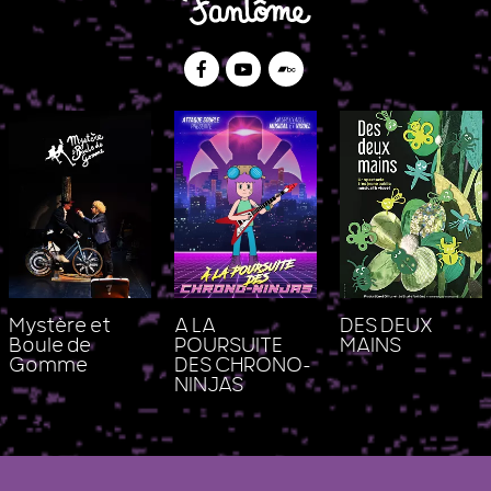
Facebook
Youtube
Bandcamp
Mystère et
A LA
DES DEUX
Boule de
POURSUITE
MAINS
Gomme
DES CHRONO-
NINJAS
Le Studio Fantôme