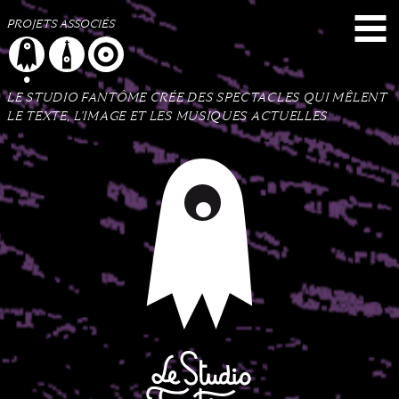
Menu
Contenu
Plan du site
PROJETS ASSOCIÉS
LE STUDIO FANTÔME CRÉE DES SPECTACLES QUI MÊLENT
LE TEXTE, L’IMAGE ET LES MUSIQUES ACTUELLES
Le Studio Fantôme
Collectif d