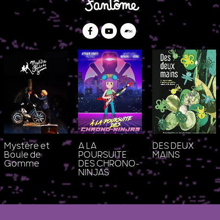
Facebook
Youtube
Bandcamp
Mystère et
A LA
DES DEUX
Boule de
POURSUITE
MAINS
Gomme
DES CHRONO-
NINJAS
Le Studio Fantôme