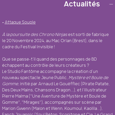
COLLECTIF D’ARTISTES BREST
Actualités
–
Attaque Souple
À la poursuite des Chrono Ninjas
est sorti de fabrique
le 20 Novembre 2024, au Mac Orlan (Brest), dans le
cadre du Festival Invisible !
Que se passe-t’il quand des personnages de BD
échappent au contrôle de leurs créateurs ?
Le Studio Fantôme accompagne la création d’un
nouveau spectacle Jeune Public,
Mystère et Boule de
Gomme
, initié par Arnaud Le Gouëfflec (Pirate Patate,
Des Deux Mains, Chansons Dragon...), et l’illustrateur
Pierre Malma ("Une Aventure de Mystère et Boule de
Gomme", "Mirages"), accompagnés sur scène par
Marion Gwenn (Maïon et Wenn, Koumoul, Kaolila...),
Fanch Jouannic (Soul Béton, Scopitone et Cie, Le Grand