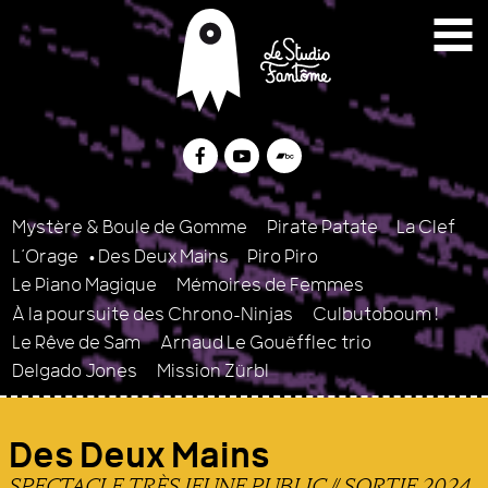
Menu
Contenu
Plan du site
Le Studio Fantôme
Collectif d’artistes Br
Facebook
Youtube
Bandcamp
Mystère & Boule de Gomme
Pirate Patate
La Clef
L’Orage
Des Deux Mains
Piro Piro
Le Piano Magique
Mémoires de Femmes
À la poursuite des Chrono-Ninjas
Culbutoboum !
Le Rêve de Sam
Arnaud Le Gouëfflec trio
Delgado Jones
Mission Zürbl
Des Deux Mains
SPECTACLE TRÈS JEUNE PUBLIC // SORTIE 2024