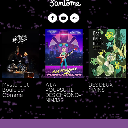
Facebook
Youtube
Bandcamp
Mystère et
A LA
DES DEUX
Boule de
POURSUITE
MAINS
Gomme
DES CHRONO-
NINJAS
Le Studio Fantôme