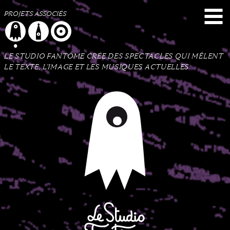
Menu
Contenu
Plan du site
PROJETS ASSOCIÉS
LE STUDIO FANTÔME CRÉE DES SPECTACLES QUI MÊLENT
LE TEXTE, L’IMAGE ET LES MUSIQUES ACTUELLES
Le Studio Fantôme
Collectif d