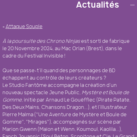
COLLECTIF D’ARTISTES BREST
Actualités
–
Attaque Souple
À la poursuite des Chrono Ninjas
est sorti de fabrique
le 20 Novembre 2024, au Mac Orlan (Brest), dans le
cadre du Festival Invisible !
Que se passe-t’il quand des personnages de BD
échappent au contrôle de leurs créateurs ?
Le Studio Fantôme accompagne la création d’un
nouveau spectacle Jeune Public,
Mystère et Boule de
Gomme
, initié par Arnaud Le Gouëfflec (Pirate Patate,
Des Deux Mains, Chansons Dragon...), et l’illustrateur
Pierre Malma ("Une Aventure de Mystère et Boule de
Gomme", "Mirages"), accompagnés sur scène par
Marion Gwenn (Maïon et Wenn, Koumoul, Kaolila...),
Fanch Jouannic (Soul Béton, Scopitone et Cie, Le Grand