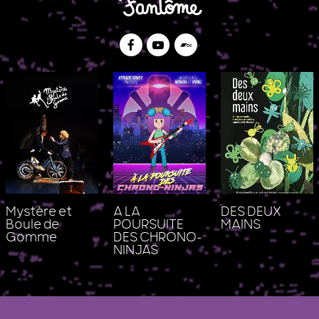
Facebook
Youtube
Bandcamp
Mystère et
A LA
DES DEUX
Boule de
POURSUITE
MAINS
Gomme
DES CHRONO-
NINJAS
Le Studio Fantôme