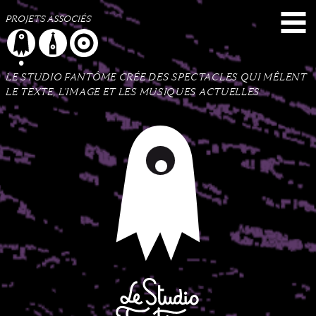
Menu
Contenu
Plan du site
PROJETS ASSOCIÉS
LE STUDIO FANTÔME CRÉE DES SPECTACLES QUI MÊLENT
LE TEXTE, L’IMAGE ET LES MUSIQUES ACTUELLES
Le Studio Fantôme
Collectif d