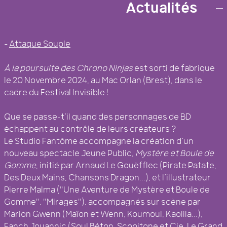
COLLECTIF D’ARTISTES BREST
Actualités
–
Attaque Souple
À la poursuite des Chrono Ninjas
est sorti de fabrique
le 20 Novembre 2024, au Mac Orlan (Brest), dans le
cadre du Festival Invisible !
Que se passe-t’il quand des personnages de BD
échappent au contrôle de leurs créateurs ?
Le Studio Fantôme accompagne la création d’un
nouveau spectacle Jeune Public,
Mystère et Boule de
Gomme
, initié par Arnaud Le Gouëfflec (Pirate Patate,
Des Deux Mains, Chansons Dragon...), et l’illustrateur
Pierre Malma ("Une Aventure de Mystère et Boule de
Gomme", "Mirages"), accompagnés sur scène par
Marion Gwenn (Maïon et Wenn, Koumoul, Kaolila...),
Fanch Jouannic (Soul Béton, Scopitone et Cie, Le Grand