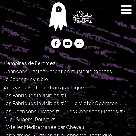
Menu
Contenu
Plan du site
Le Studio Fantôme
Collectif d’artistes Br
Facebook
Youtube
Bandcamp
Mémoires de Femmes
Chansons Carton - création musicale express
Le Journal Invisible
Arts visuels et création graphique
Les Fabriques Invisibles #1
Les Fabriques Invisibles #2
Le Victor Opérator
Les Chansons Pirates #1
Les Chansons Pirates #2
Clip "Supers-Pouvoirs"
L’Atelier Méditerranée par Cheveu
Les Mamies Guitares et le Tonnerre Électrique