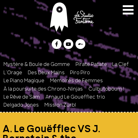
Menu
Contenu
Plan du site
Le Studio Fantôme
Collectif d’artistes Br
Facebook
Youtube
Bandcamp
Mystère & Boule de Gomme
Pirate Patate
La Clef
L’Orage
Des Deux Mains
Piro Piro
Le Piano Magique
Mémoires de Femmes
À la poursuite des Chrono-Ninjas
Culbutoboum !
Le Rêve de Sam
Arnaud Le Gouëfflec trio
Delgado Jones
Mission Zürbl
A. Le Gouëfflec VS J.