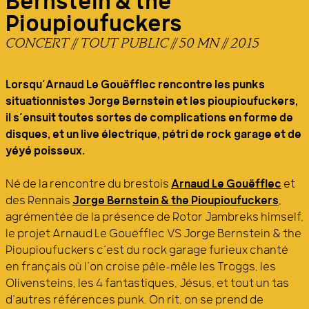
Bernstein & the
Pioupioufuckers
CONCERT // TOUT PUBLIC // 50 MN // 2015
Lorsqu’Arnaud Le Gouëfflec rencontre les punks
situationnistes Jorge Bernstein et les pioupioufuckers,
il s’ensuit toutes sortes de complications en forme de
disques, et un live électrique, pétri de rock garage et de
yéyé poisseux.
Né de la rencontre du brestois
Arnaud Le Gouëfflec
et
des Rennais
Jorge Bernstein & the Pioupioufuckers
,
agrémentée de la présence de Rotor Jambreks himself,
le projet Arnaud Le Gouëfflec VS Jorge Bernstein & the
Pioupioufuckers c’est du rock garage furieux chanté
en français où l’on croise pêle-mêle les Troggs, les
Olivensteins, les 4 fantastiques, Jésus, et tout un tas
d’autres références punk. On rit, on se prend de