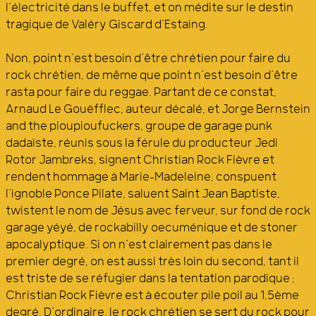
l’électricité dans le buffet, et on médite sur le destin
tragique de Valéry Giscard d’Estaing.
Non, point n’est besoin d’être chrétien pour faire du
rock chrétien, de même que point n’est besoin d’être
rasta pour faire du reggae. Partant de ce constat,
Arnaud Le Gouëfflec, auteur décalé, et Jorge Bernstein
and the pioupioufuckers, groupe de garage punk
dadaïste, réunis sous la férule du producteur Jedi
Rotor Jambreks, signent Christian Rock Fièvre et
rendent hommage à Marie-Madeleine, conspuent
l’ignoble Ponce Pilate, saluent Saint Jean Baptiste,
twistent le nom de Jésus avec ferveur, sur fond de rock
garage yéyé, de rockabilly oecuménique et de stoner
apocalyptique. Si on n’est clairement pas dans le
premier degré, on est aussi très loin du second, tant il
est triste de se réfugier dans la tentation parodique :
Christian Rock Fièvre est à écouter pile poil au 1,5ème
degré. D’ordinaire, le rock chrétien se sert du rock pour