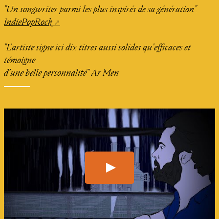
"Un songwriter parmi les plus inspirés de sa génération".
IndiePopRock
"L’artiste signe ici dix titres aussi solides qu’efficaces et
témoigne
d’une belle personnalité" Ar Men