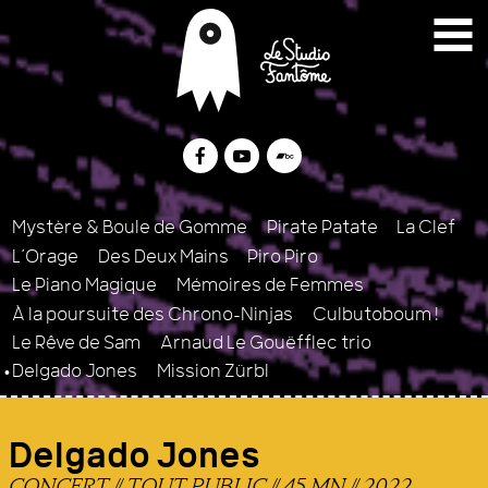
Menu
Contenu
Plan du site
Le Studio Fantôme
Collectif d’artistes Br
Facebook
Youtube
Bandcamp
Mystère & Boule de Gomme
Pirate Patate
La Clef
L’Orage
Des Deux Mains
Piro Piro
Le Piano Magique
Mémoires de Femmes
À la poursuite des Chrono-Ninjas
Culbutoboum !
Le Rêve de Sam
Arnaud Le Gouëfflec trio
Delgado Jones
Mission Zürbl
Delgado Jones
CONCERT // TOUT PUBLIC // 45 MN // 2022