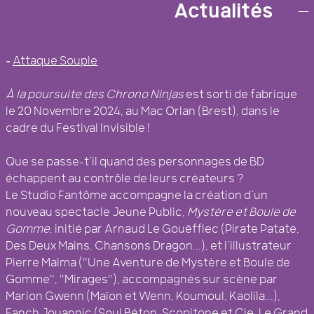
COLLECTIF D’ARTISTES BREST
Actualités
–
Attaque Souple
À la poursuite des Chrono Ninjas
est sorti de fabrique
le 20 Novembre 2024, au Mac Orlan (Brest), dans le
cadre du Festival Invisible !
Que se passe-t’il quand des personnages de BD
échappent au contrôle de leurs créateurs ?
Le Studio Fantôme accompagne la création d’un
nouveau spectacle Jeune Public,
Mystère et Boule de
Gomme
, initié par Arnaud Le Gouëfflec (Pirate Patate,
Des Deux Mains, Chansons Dragon...), et l’illustrateur
Pierre Malma ("Une Aventure de Mystère et Boule de
Gomme", "Mirages"), accompagnés sur scène par
Marion Gwenn (Maïon et Wenn, Koumoul, Kaolila...),
Fanch Jouannic (Soul Béton, Scopitone et Cie, Le Grand