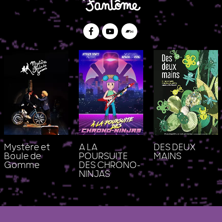
Facebook
Youtube
Bandcamp
Mystère et
A LA
DES DEUX
Boule de
POURSUITE
MAINS
Gomme
DES CHRONO-
NINJAS
Le Studio Fantôme