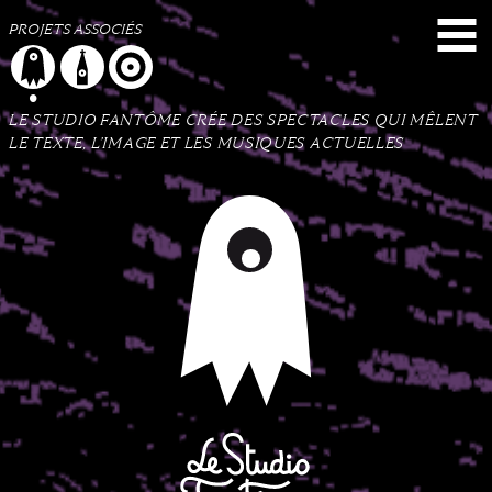
Menu
Contenu
Plan du site
PROJETS ASSOCIÉS
LE STUDIO FANTÔME CRÉE DES SPECTACLES QUI MÊLENT
LE TEXTE, L’IMAGE ET LES MUSIQUES ACTUELLES
Le Studio Fantôme
Collectif d