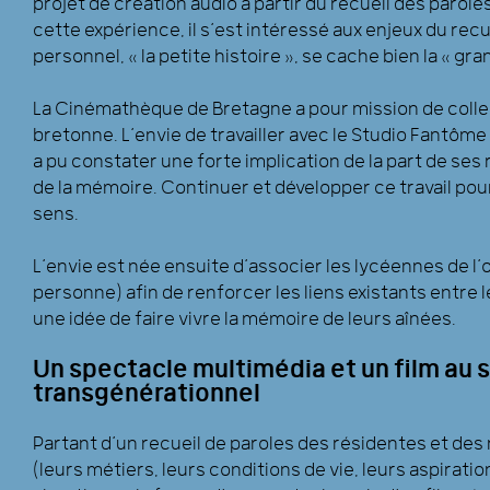
projet de création audio à partir du recueil des parole
cette expérience, il s’est intéressé aux enjeux du rec
personnel, « la petite histoire », se cache bien la « gra
La Cinémathèque de Bretagne a pour mission de collec
bretonne. L’envie de travailler avec le Studio Fantôme
a pu constater une forte implication de la part de ses 
de la mémoire. Continuer et développer ce travail pour
sens.
L’envie est née ensuite d’associer les lycéennes de l
personne) afin de renforcer les liens existants entre
une idée de faire vivre la mémoire de leurs aînées.
Un spectacle multimédia et un film au 
transgénérationnel
Partant d’un recueil de paroles des résidentes et d
(leurs métiers, leurs conditions de vie, leurs aspirations