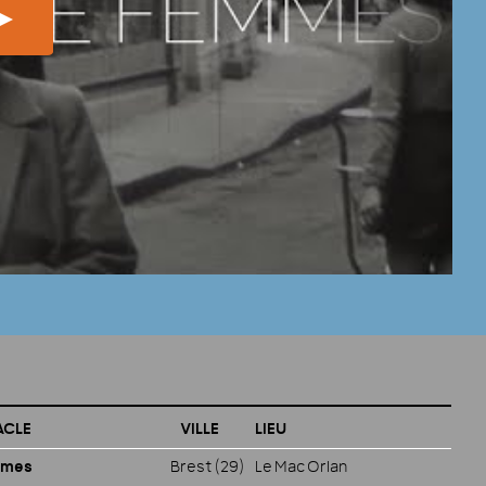
ACLE
VILLE
LIEU
mmes
Brest (29)
Le Mac Orlan