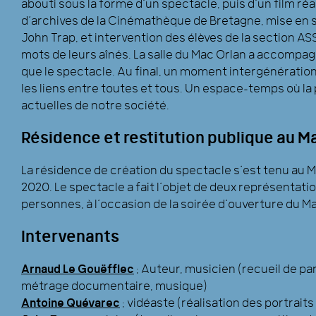
abouti sous la forme d’un spectacle, puis d’un film r
d’archives de la Cinémathèque de Bretagne, mise en 
John Trap, et intervention des élèves de la section ASS
mots de leurs aînés. La salle du Mac Orlan a accompagné
que le spectacle. Au final, un moment intergénération
les liens entre toutes et tous. Un espace-temps où 
actuelles de notre société.
Résidence et restitution publique au M
La résidence de création du spectacle s’est tenu au 
2020. Le spectacle a fait l’objet de deux représentati
personnes, à l’occasion de la soirée d’ouverture du M
Intervenants
Arnaud Le Gouëfflec
: Auteur, musicien (recueil de pa
métrage documentaire, musique)
Antoine Quévarec
: vidéaste (réalisation des portrait