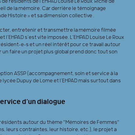
s de résidents de l’EHPAD Louise Le Roux. Riche de
ueil de la mémoire. Car derrière le témoignage
nde Histoire » et sa dimension collective .
ter, entretenir et transmettre la mémoire filmée
 et l’EHPAD s’est vite imposée. L’EHPAD Louise Le Roux
résident-e-s et un réel intérêt pour ce travail autour
 un faire un projet plus global prend donc tout son
’option ASSP (accompagnement, soin et service à la
 le lycée Dupuy de Lome et l’EHPAD mais surtout dans
service d’un dialogue
es résidents autour du thème "Mémoires de Femmes"
, leurs contraintes, leur histoire, etc.), le projet a