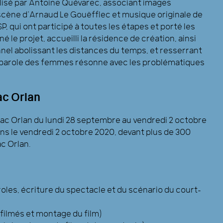
éalisé par Antoine Quévarec, associant images
scène d’Arnaud Le Gouëfflec et musique originale de
P, qui ont participé à toutes les étapes et porté les
 le projet, accueilli la résidence de création, ainsi
nel abolissant les distances du temps, et resserrant
la parole des femmes résonne avec les problématiques
ac Orlan
Mac Orlan du lundi 28 septembre au vendredi 2 octobre
ons le vendredi 2 octobre 2020, devant plus de 300
ac Orlan.
roles, écriture du spectacle et du scénario du court-
s filmés et montage du film)