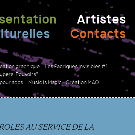
sentation
Artistes
lturelles
Contacts
réation graphique
Les Fabriques Invisibles #1
Supers-Pouvoirs"
 pour ados
Music is Magic - Création MAO
AROLES AU SERVICE DE LA