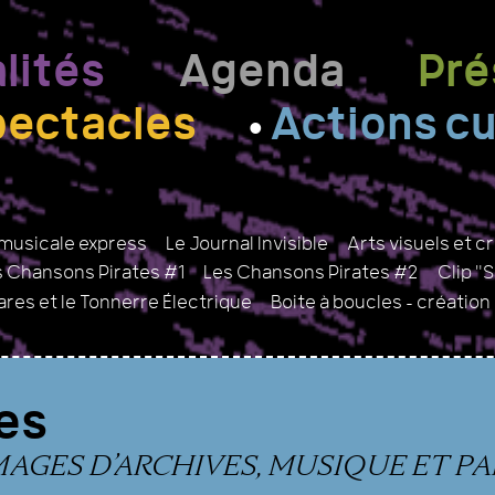
lités
Agenda
Pré
pectacles
Actions cu
musicale express
Le Journal Invisible
Arts visuels et c
s Chansons Pirates #1
Les Chansons Pirates #2
Clip "
res et le Tonnerre Électrique
Boite à boucles – création
es
IMAGES D’ARCHIVES, MUSIQUE ET P