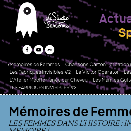
Menu
Contenu
Plan du site
Le Studio Fantôme
Collectif d’artistes Brest
Actua
S
Facebook
Youtube
Bandcamp
Mémoires de Femmes
Chansons Carton - création 
Les Fabriques Invisibles #2
Le Victor Opérator
Le
L’Atelier Méditerranée par Cheveu
Les Mamies Guita
LES FABRIQUES INVISIBLES #3
Mémoires de Femm
LES FEMMES DANS L’HISTOIRE : 
MÉMOIRE !